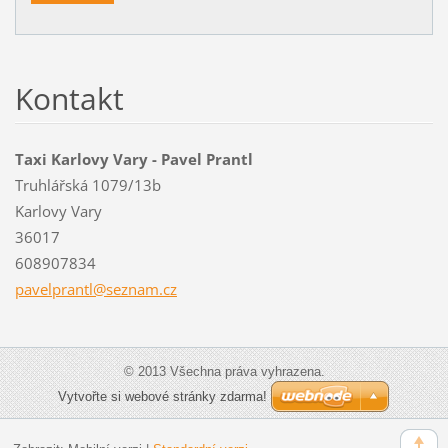
Kontakt
Taxi Karlovy Vary - Pavel Prantl
Truhlářská 1079/13b
Karlovy Vary
36017
608907834
pavelpra
ntl@sezn
am.cz
© 2013 Všechna práva vyhrazena.
Vytvořte si webové stránky zdarma!